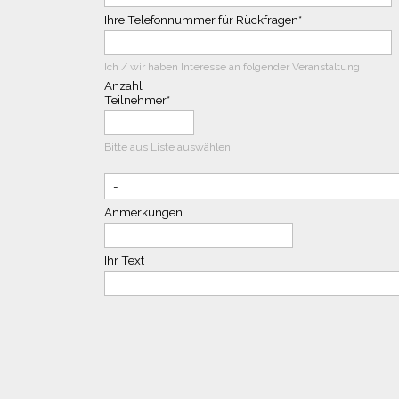
Ihre Telefonnummer für Rückfragen
*
Ich / wir haben Interesse an folgender Veranstaltung
Anzahl
Teilnehmer
*
Bitte aus Liste auswählen
Anmerkungen
Ihr Text